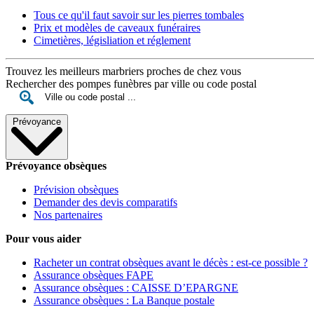
Tous ce qu'il faut savoir sur les pierres tombales
Prix et modèles de caveaux funéraires
Cimetières, législiation et réglement
Trouvez les meilleurs marbriers proches de chez vous
Rechercher des pompes funèbres par ville ou code postal
Prévoyance
Prévoyance obsèques
Prévision obsèques
Demander des devis comparatifs
Nos partenaires
Pour vous aider
Racheter un contrat obsèques avant le décès : est-ce possible ?
Assurance obsèques FAPE
Assurance obsèques : CAISSE D’EPARGNE
Assurance obsèques : La Banque postale