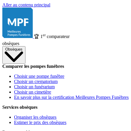
Aller au contenu principal
er
🏆
1
comparateur
obsèques
Obsèques
Comparer les pompes funèbres
Choisir une pompe funèbre
Choisir un crematorium
Choisir un funérarium
Choisir un cimetière
En savoir plus sur la certification Meilleures Pompes Funèbres
Services obsèques
Organiser les obsèques
Estimer le prix des obsèques