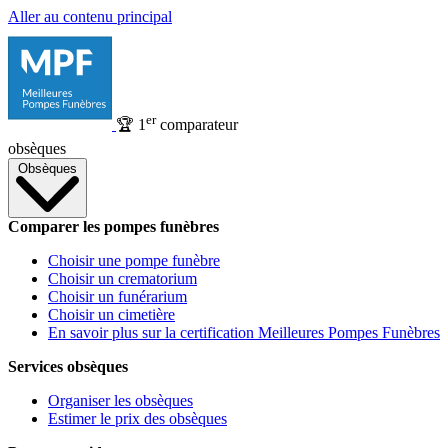
Aller au contenu principal
er
🏆
1
comparateur
obsèques
Obsèques
Comparer les pompes funèbres
Choisir une pompe funèbre
Choisir un crematorium
Choisir un funérarium
Choisir un cimetière
En savoir plus sur la certification Meilleures Pompes Funèbres
Services obsèques
Organiser les obsèques
Estimer le prix des obsèques