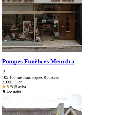
Pompes Funèbres Meurdra
105-107 rue JeanJacques Rousseau
21000 Dijon
5
/5
(5 avis)
top notes