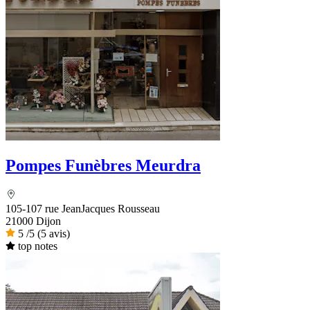
Pompes Funèbres Meurdra
105-107 rue JeanJacques Rousseau
21000 Dijon
5
/5
(5 avis)
top notes