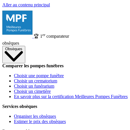
Aller au contenu principal
er
🏆
1
comparateur
obsèques
Obsèques
Comparer les pompes funèbres
Choisir une pompe funèbre
Choisir un crematorium
Choisir un funérarium
Choisir un cimetière
En savoir plus sur la certification Meilleures Pompes Funèbres
Services obsèques
Organiser les obsèques
Estimer le prix des obsèques