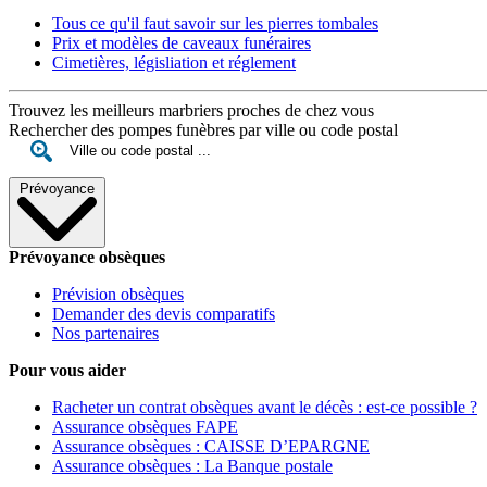
Tous ce qu'il faut savoir sur les pierres tombales
Prix et modèles de caveaux funéraires
Cimetières, législiation et réglement
Trouvez les meilleurs marbriers proches de chez vous
Rechercher des pompes funèbres par ville ou code postal
Prévoyance
Prévoyance obsèques
Prévision obsèques
Demander des devis comparatifs
Nos partenaires
Pour vous aider
Racheter un contrat obsèques avant le décès : est-ce possible ?
Assurance obsèques FAPE
Assurance obsèques : CAISSE D’EPARGNE
Assurance obsèques : La Banque postale