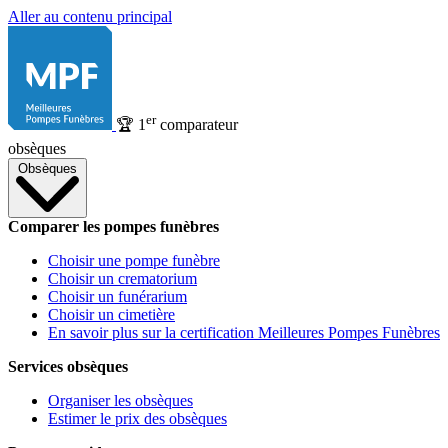
Aller au contenu principal
er
🏆
1
comparateur
obsèques
Obsèques
Comparer les pompes funèbres
Choisir une pompe funèbre
Choisir un crematorium
Choisir un funérarium
Choisir un cimetière
En savoir plus sur la certification Meilleures Pompes Funèbres
Services obsèques
Organiser les obsèques
Estimer le prix des obsèques