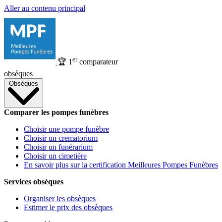
Aller au contenu principal
er
🏆
1
comparateur
obsèques
Obsèques
Comparer les pompes funèbres
Choisir une pompe funèbre
Choisir un crematorium
Choisir un funérarium
Choisir un cimetière
En savoir plus sur la certification Meilleures Pompes Funèbres
Services obsèques
Organiser les obsèques
Estimer le prix des obsèques