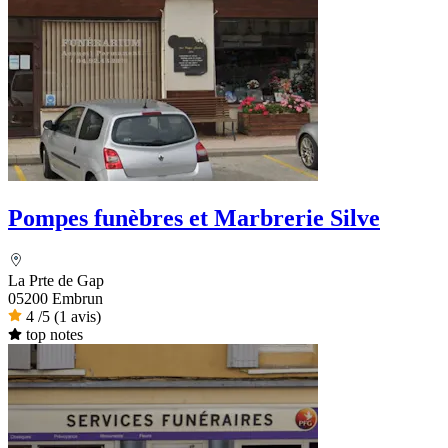
Pompes funèbres et Marbrerie Silve
La Prte de Gap
05200 Embrun
4
/5
(1 avis)
top notes