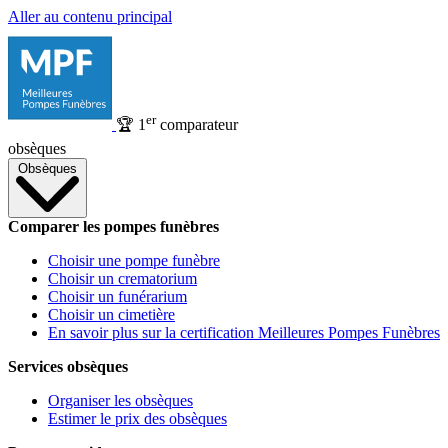
Aller au contenu principal
er
🏆
1
comparateur
obsèques
Obsèques
Comparer les pompes funèbres
Choisir une pompe funèbre
Choisir un crematorium
Choisir un funérarium
Choisir un cimetière
En savoir plus sur la certification Meilleures Pompes Funèbres
Services obsèques
Organiser les obsèques
Estimer le prix des obsèques