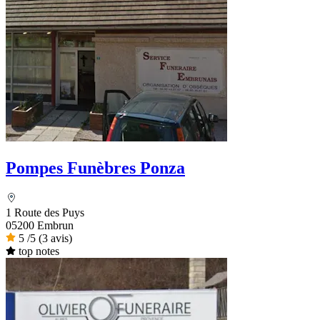
Pompes Funèbres Ponza
1 Route des Puys
05200 Embrun
5
/5
(3 avis)
top notes