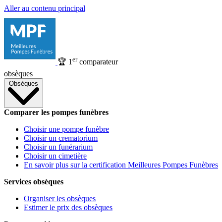
Aller au contenu principal
er
🏆
1
comparateur
obsèques
Obsèques
Comparer les pompes funèbres
Choisir une pompe funèbre
Choisir un crematorium
Choisir un funérarium
Choisir un cimetière
En savoir plus sur la certification Meilleures Pompes Funèbres
Services obsèques
Organiser les obsèques
Estimer le prix des obsèques