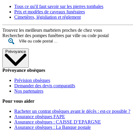
Tous ce qu'il faut savoir sur les pierres tombales
Prix et modèles de caveaux funéraires
Cimetières, législiation et réglement
Trouvez les meilleurs marbriers proches de chez vous
Rechercher des pompes funèbres par ville ou code postal
Prévoyance
Prévoyance obsèques
Prévision obsèques
Demander des devis comparatifs
Nos partenaires
Pour vous aider
Racheter un contrat obsèques avant le décès : est-ce possible ?
Assurance obsèques FAPE
Assurance obsèques : CAISSE D’EPARGNE
Assurance obsèques : La Banque postale