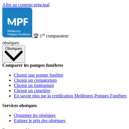
Aller au contenu principal
er
🏆
1
comparateur
obsèques
Obsèques
Comparer les pompes funèbres
Choisir une pompe funèbre
Choisir un crematorium
Choisir un funérarium
Choisir un cimetière
En savoir plus sur la certification Meilleures Pompes Funèbres
Services obsèques
Organiser les obsèques
Estimer le prix des obsèques