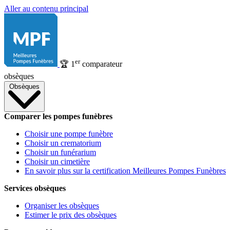
Aller au contenu principal
er
🏆
1
comparateur
obsèques
Obsèques
Comparer les pompes funèbres
Choisir une pompe funèbre
Choisir un crematorium
Choisir un funérarium
Choisir un cimetière
En savoir plus sur la certification Meilleures Pompes Funèbres
Services obsèques
Organiser les obsèques
Estimer le prix des obsèques