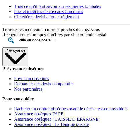
Tous ce qu'il faut savoir sur les pierres tombales
Prix et modèles de caveaux funéraires
Cimetières, législiation et réglement
Trouvez les meilleurs marbriers proches de chez vous
Rechercher des pompes funèbres par ville ou code postal
Prévoyance
Prévoyance obsèques
Prévision obsèques
Demander des devis comparatifs
Nos partenaires
Pour vous aider
Racheter un contrat obsèques avant le décès : est-ce possible ?
Assurance obsèques FAPE
Assurance obsèques : CAISSE D’EPARGNE
Assurance obsèques : La Banque postale