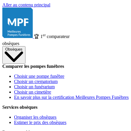
Aller au contenu principal
er
🏆
1
comparateur
obsèques
Obsèques
Comparer les pompes funèbres
Choisir une pompe funèbre
Choisir un crematorium
Choisir un funérarium
Choisir un cimetière
En savoir plus sur la certification Meilleures Pompes Funèbres
Services obsèques
Organiser les obsèques
Estimer le prix des obsèques