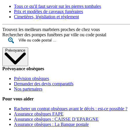
Tous ce qu'il faut savoir sur les pierres tombales
Prix et modèles de caveaux funéraires
Cimetières, législiation et réglement
Trouvez les meilleurs marbriers proches de chez vous
Rechercher des pompes funèbres par ville ou code postal
Prévoyance
Prévoyance obsèques
Prévision obsèques
Demander des devis comparatifs
Nos partenaires
Pour vous aider
Racheter un contrat obsèques avant le décès : est-ce possible ?
Assurance obsèques FAPE
Assurance obsèques : CAISSE D’EPARGNE
Assurance obsèques : La Banque postale