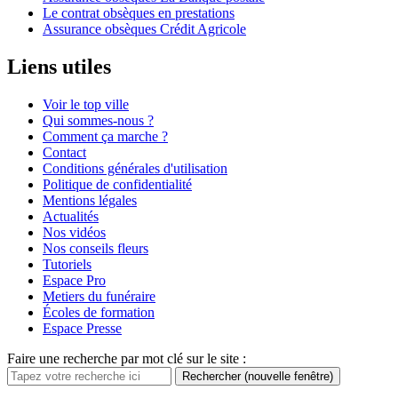
Le contrat obsèques en prestations
Assurance obsèques Crédit Agricole
Liens utiles
Voir le top ville
Qui sommes-nous ?
Comment ça marche ?
Contact
Conditions générales d'utilisation
Politique de confidentialité
Mentions légales
Actualités
Nos vidéos
Nos conseils fleurs
Tutoriels
Espace Pro
Metiers du funéraire
Écoles de formation
Espace Presse
Faire une recherche par mot clé sur le site :
Rechercher
(nouvelle fenêtre)