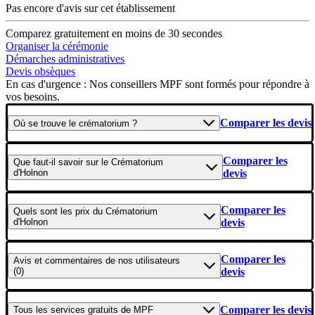
Pas encore d'avis sur cet établissement
Comparez gratuitement en moins de 30 secondes
Organiser la cérémonie
Démarches administratives
Devis obsèques
En cas d'urgence : Nos conseillers MPF sont formés pour répondre à
vos besoins.
Comparer les devis
Où se
trouve
le crématorium ?
Comparer les
Que faut-il savoir
sur le Crématorium
d'Holnon
devis
Comparer les
Quels sont les
prix
du Crématorium
d'Holnon
devis
Comparer les
Avis et commentaires
de nos utilisateurs
(0)
devis
Comparer les devis
Tous les
services gratuits
de
MPF