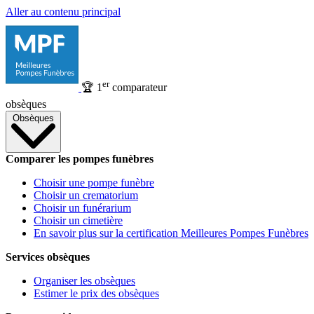
Aller au contenu principal
er
🏆
1
comparateur
obsèques
Obsèques
Comparer les pompes funèbres
Choisir une pompe funèbre
Choisir un crematorium
Choisir un funérarium
Choisir un cimetière
En savoir plus sur la certification Meilleures Pompes Funèbres
Services obsèques
Organiser les obsèques
Estimer le prix des obsèques