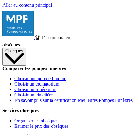
Aller au contenu principal
er
🏆
1
comparateur
obsèques
Obsèques
Comparer les pompes funèbres
Choisir une pompe funèbre
Choisir un crematorium
Choisir un funérarium
Choisir un cimetière
En savoir plus sur la certification Meilleures Pompes Funèbres
Services obsèques
Organiser les obsèques
Estimer le prix des obsèques