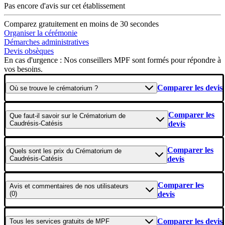
Pas encore d'avis sur cet établissement
Comparez gratuitement en moins de 30 secondes
Organiser la cérémonie
Démarches administratives
Devis obsèques
En cas d'urgence : Nos conseillers MPF sont formés pour répondre à
vos besoins.
Comparer les devis
Où se
trouve
le crématorium ?
Comparer les
Que faut-il savoir
sur le Crématorium de
Caudrésis-Catésis
devis
Comparer les
Quels sont les
prix
du Crématorium de
Caudrésis-Catésis
devis
Comparer les
Avis et commentaires
de nos utilisateurs
(0)
devis
Comparer les devis
Tous les
services gratuits
de
MPF