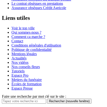
Le contrat obsèques en prestations
Assurance obsèques Crédit Agricole
Liens utiles
Voir le top ville
Qui sommes-nous ?
Comment ça marche ?
Contact
Conditions générales d'utilisation
Politique de confidentialité
Mentions légales
Actualités
Nos vidéos
Nos conseils fleurs
Tutoriels
Espace Pro
Metiers du funéraire
Écoles de formation
Espace Presse
Faire une recherche par mot clé sur le site :
Rechercher
(nouvelle fenêtre)