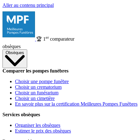
Aller au contenu principal
er
🏆
1
comparateur
obsèques
Obsèques
Comparer les pompes funèbres
Choisir une pompe funèbre
Choisir un crematorium
Choisir un funérarium
Choisir un cimetière
En savoir plus sur la certification Meilleures Pompes Funèbres
Services obsèques
Organiser les obsèques
Estimer le prix des obsèques