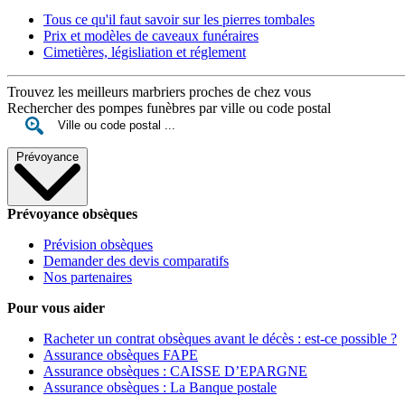
Tous ce qu'il faut savoir sur les pierres tombales
Prix et modèles de caveaux funéraires
Cimetières, législiation et réglement
Trouvez les meilleurs marbriers proches de chez vous
Rechercher des pompes funèbres par ville ou code postal
Prévoyance
Prévoyance obsèques
Prévision obsèques
Demander des devis comparatifs
Nos partenaires
Pour vous aider
Racheter un contrat obsèques avant le décès : est-ce possible ?
Assurance obsèques FAPE
Assurance obsèques : CAISSE D’EPARGNE
Assurance obsèques : La Banque postale