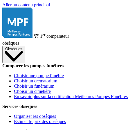
Aller au contenu principal
er
🏆
1
comparateur
obsèques
Obsèques
Comparer les pompes funèbres
Choisir une pompe funèbre
Choisir un crematorium
Choisir un funérarium
Choisir un cimetière
En savoir plus sur la certification Meilleures Pompes Funèbres
Services obsèques
Organiser les obsèques
Estimer le prix des obsèques