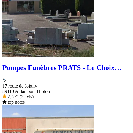
Pompes Funèbres PRATS - Le Choix
Funéraire
17 route de Joigny
89110 Aillant-sur-Tholon
2,5
/5
(2 avis)
top notes