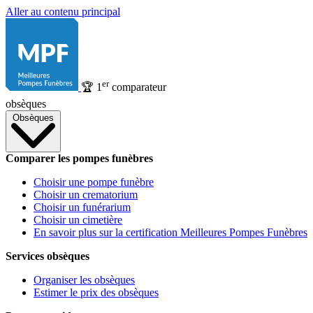
Aller au contenu principal
er
🏆
1
comparateur
obsèques
Obsèques
Comparer les pompes funèbres
Choisir une pompe funèbre
Choisir un crematorium
Choisir un funérarium
Choisir un cimetière
En savoir plus sur la certification Meilleures Pompes Funèbres
Services obsèques
Organiser les obsèques
Estimer le prix des obsèques