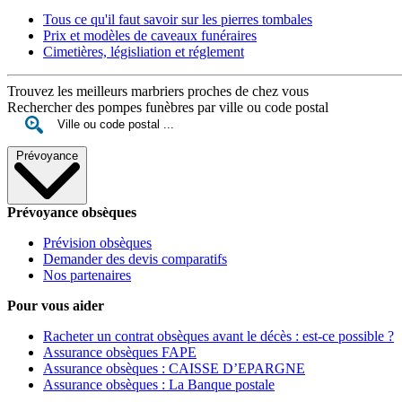
Tous ce qu'il faut savoir sur les pierres tombales
Prix et modèles de caveaux funéraires
Cimetières, législiation et réglement
Trouvez les meilleurs marbriers proches de chez vous
Rechercher des pompes funèbres par ville ou code postal
Prévoyance
Prévoyance obsèques
Prévision obsèques
Demander des devis comparatifs
Nos partenaires
Pour vous aider
Racheter un contrat obsèques avant le décès : est-ce possible ?
Assurance obsèques FAPE
Assurance obsèques : CAISSE D’EPARGNE
Assurance obsèques : La Banque postale