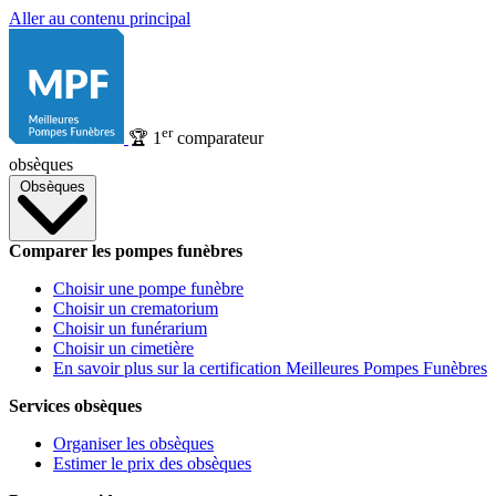
Aller au contenu principal
er
🏆
1
comparateur
obsèques
Obsèques
Comparer les pompes funèbres
Choisir une pompe funèbre
Choisir un crematorium
Choisir un funérarium
Choisir un cimetière
En savoir plus sur la certification Meilleures Pompes Funèbres
Services obsèques
Organiser les obsèques
Estimer le prix des obsèques