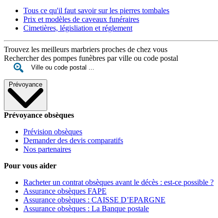
Tous ce qu'il faut savoir sur les pierres tombales
Prix et modèles de caveaux funéraires
Cimetières, législiation et réglement
Trouvez les meilleurs marbriers proches de chez vous
Rechercher des pompes funèbres par ville ou code postal
Prévoyance
Prévoyance obsèques
Prévision obsèques
Demander des devis comparatifs
Nos partenaires
Pour vous aider
Racheter un contrat obsèques avant le décès : est-ce possible ?
Assurance obsèques FAPE
Assurance obsèques : CAISSE D’EPARGNE
Assurance obsèques : La Banque postale