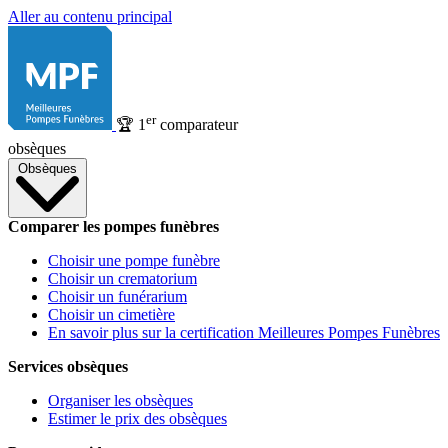
Aller au contenu principal
er
🏆
1
comparateur
obsèques
Obsèques
Comparer les pompes funèbres
Choisir une pompe funèbre
Choisir un crematorium
Choisir un funérarium
Choisir un cimetière
En savoir plus sur la certification Meilleures Pompes Funèbres
Services obsèques
Organiser les obsèques
Estimer le prix des obsèques