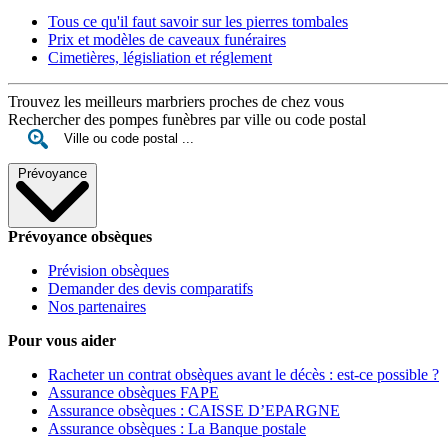
Tous ce qu'il faut savoir sur les pierres tombales
Prix et modèles de caveaux funéraires
Cimetières, législiation et réglement
Trouvez les meilleurs marbriers proches de chez vous
Rechercher des pompes funèbres par ville ou code postal
Prévoyance
Prévoyance obsèques
Prévision obsèques
Demander des devis comparatifs
Nos partenaires
Pour vous aider
Racheter un contrat obsèques avant le décès : est-ce possible ?
Assurance obsèques FAPE
Assurance obsèques : CAISSE D’EPARGNE
Assurance obsèques : La Banque postale