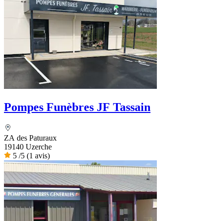
Pompes Funèbres JF Tassain
ZA des Paturaux
19140 Uzerche
5
/5
(1 avis)