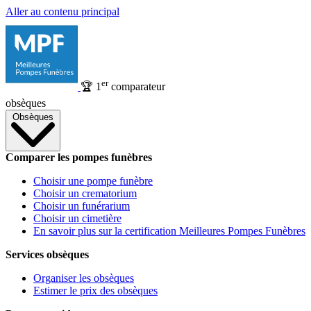
Aller au contenu principal
er
🏆
1
comparateur
obsèques
Obsèques
Comparer les pompes funèbres
Choisir une pompe funèbre
Choisir un crematorium
Choisir un funérarium
Choisir un cimetière
En savoir plus sur la certification Meilleures Pompes Funèbres
Services obsèques
Organiser les obsèques
Estimer le prix des obsèques