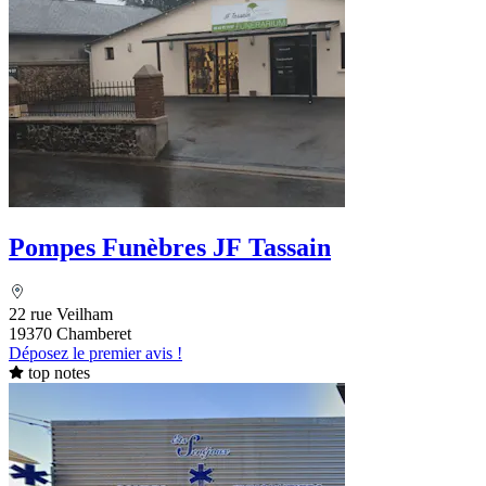
Pompes Funèbres JF Tassain
22 rue Veilham
19370 Chamberet
Déposez le premier avis !
top notes