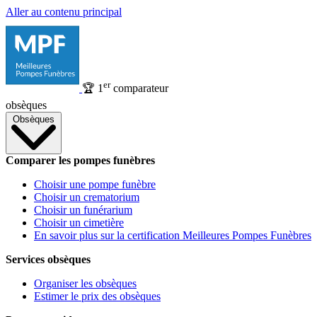
Aller au contenu principal
er
🏆
1
comparateur
obsèques
Obsèques
Comparer les pompes funèbres
Choisir une pompe funèbre
Choisir un crematorium
Choisir un funérarium
Choisir un cimetière
En savoir plus sur la certification Meilleures Pompes Funèbres
Services obsèques
Organiser les obsèques
Estimer le prix des obsèques