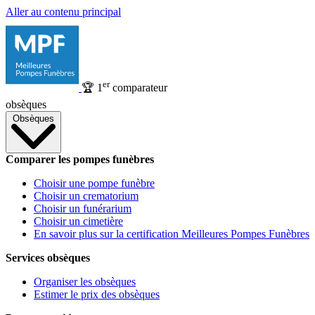
Aller au contenu principal
er
🏆
1
comparateur
obsèques
Obsèques
Comparer les pompes funèbres
Choisir une pompe funèbre
Choisir un crematorium
Choisir un funérarium
Choisir un cimetière
En savoir plus sur la certification Meilleures Pompes Funèbres
Services obsèques
Organiser les obsèques
Estimer le prix des obsèques