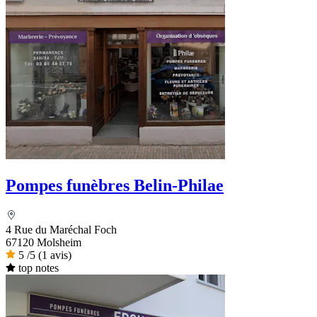
Pompes funèbres Belin-Philae
4 Rue du Maréchal Foch
67120 Molsheim
5
/5
(1 avis)
top notes