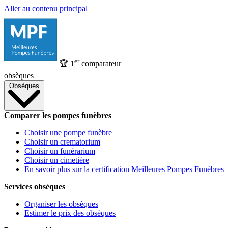
Aller au contenu principal
er
🏆
1
comparateur
obsèques
Obsèques
Comparer les pompes funèbres
Choisir une pompe funèbre
Choisir un crematorium
Choisir un funérarium
Choisir un cimetière
En savoir plus sur la certification Meilleures Pompes Funèbres
Services obsèques
Organiser les obsèques
Estimer le prix des obsèques