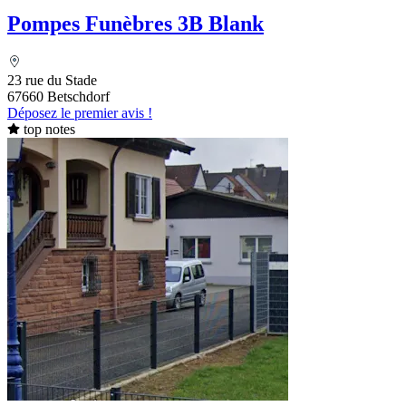
Pompes Funèbres 3B Blank
23 rue du Stade
67660 Betschdorf
Déposez le premier avis !
top notes