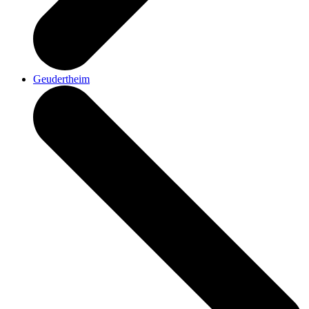
Geudertheim