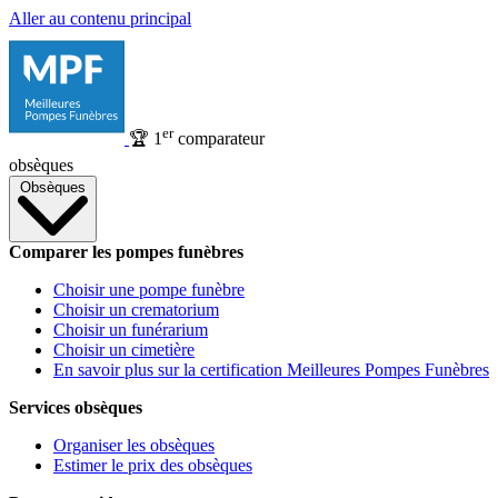
Aller au contenu principal
er
🏆
1
comparateur
obsèques
Obsèques
Comparer les pompes funèbres
Choisir une pompe funèbre
Choisir un crematorium
Choisir un funérarium
Choisir un cimetière
En savoir plus sur la certification Meilleures Pompes Funèbres
Services obsèques
Organiser les obsèques
Estimer le prix des obsèques