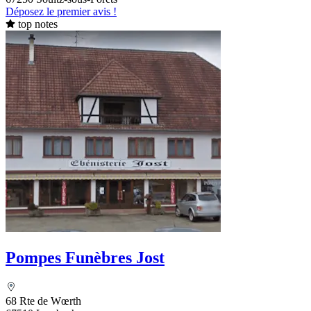
Déposez le premier avis !
top notes
Pompes Funèbres Jost
68 Rte de Wœrth