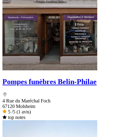
Pompes funèbres Belin-Philae
4 Rue du Maréchal Foch
67120 Molsheim
5
/5
(1 avis)
top notes