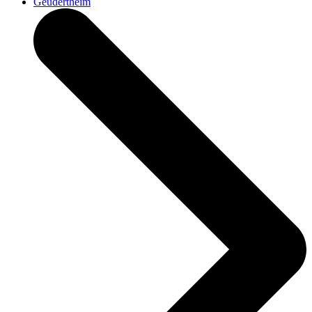
Geudertheim