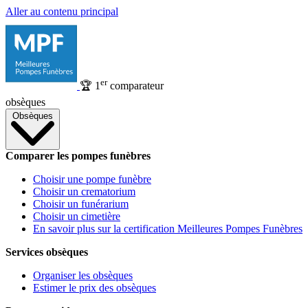
Aller au contenu principal
er
🏆
1
comparateur
obsèques
Obsèques
Comparer les pompes funèbres
Choisir une pompe funèbre
Choisir un crematorium
Choisir un funérarium
Choisir un cimetière
En savoir plus sur la certification Meilleures Pompes Funèbres
Services obsèques
Organiser les obsèques
Estimer le prix des obsèques