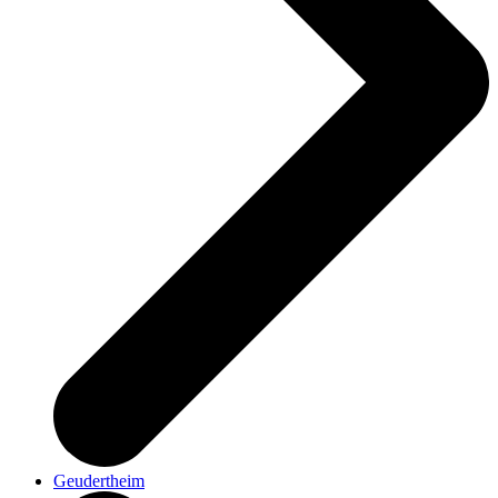
Geudertheim