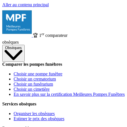
Aller au contenu principal
er
🏆
1
comparateur
obsèques
Obsèques
Comparer les pompes funèbres
Choisir une pompe funèbre
Choisir un crematorium
Choisir un funérarium
Choisir un cimetière
En savoir plus sur la certification Meilleures Pompes Funèbres
Services obsèques
Organiser les obsèques
Estimer le prix des obsèques