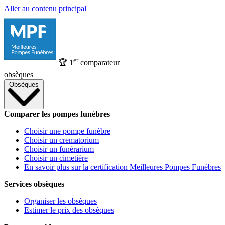
Aller au contenu principal
er
🏆
1
comparateur
obsèques
Obsèques
Comparer les pompes funèbres
Choisir une pompe funèbre
Choisir un crematorium
Choisir un funérarium
Choisir un cimetière
En savoir plus sur la certification Meilleures Pompes Funèbres
Services obsèques
Organiser les obsèques
Estimer le prix des obsèques