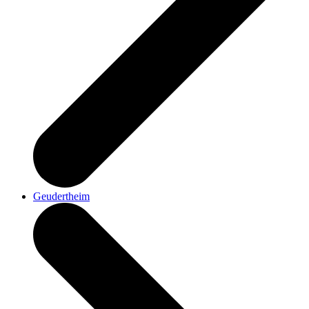
Geudertheim