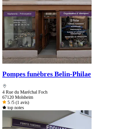
Pompes funèbres Belin-Philae
4 Rue du Maréchal Foch
67120 Molsheim
5
/5
(1 avis)
top notes