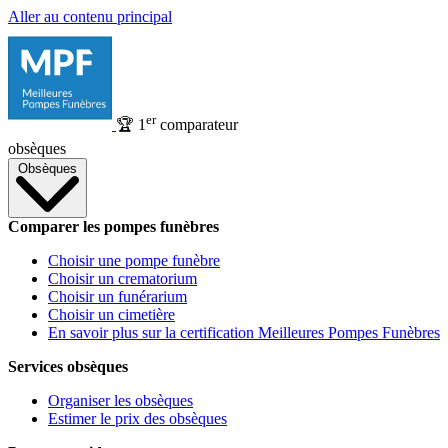
Aller au contenu principal
er
🏆
1
comparateur
obsèques
Obsèques
Comparer les pompes funèbres
Choisir une pompe funèbre
Choisir un crematorium
Choisir un funérarium
Choisir un cimetière
En savoir plus sur la certification Meilleures Pompes Funèbres
Services obsèques
Organiser les obsèques
Estimer le prix des obsèques