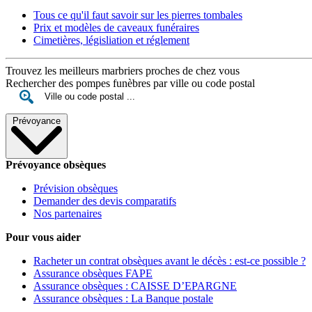
Tous ce qu'il faut savoir sur les pierres tombales
Prix et modèles de caveaux funéraires
Cimetières, législiation et réglement
Trouvez les meilleurs marbriers proches de chez vous
Rechercher des pompes funèbres par ville ou code postal
Prévoyance
Prévoyance obsèques
Prévision obsèques
Demander des devis comparatifs
Nos partenaires
Pour vous aider
Racheter un contrat obsèques avant le décès : est-ce possible ?
Assurance obsèques FAPE
Assurance obsèques : CAISSE D’EPARGNE
Assurance obsèques : La Banque postale