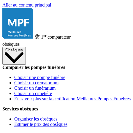
Aller au contenu principal
er
🏆
1
comparateur
obsèques
Obsèques
Comparer les pompes funèbres
Choisir une pompe funèbre
Choisir un crematorium
Choisir un funérarium
Choisir un cimetière
En savoir plus sur la certification Meilleures Pompes Funèbres
Services obsèques
Organiser les obsèques
Estimer le prix des obsèques