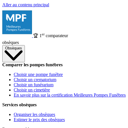
Aller au contenu principal
er
🏆
1
comparateur
obsèques
Obsèques
Comparer les pompes funèbres
Choisir une pompe funèbre
Choisir un crematorium
Choisir un funérarium
Choisir un cimetière
En savoir plus sur la certification Meilleures Pompes Funèbres
Services obsèques
Organiser les obsèques
Estimer le prix des obsèques