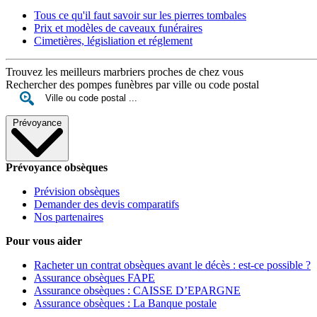
Tous ce qu'il faut savoir sur les pierres tombales
Prix et modèles de caveaux funéraires
Cimetières, législiation et réglement
Trouvez les meilleurs marbriers proches de chez vous
Rechercher des pompes funèbres par ville ou code postal
Prévoyance
Prévoyance obsèques
Prévision obsèques
Demander des devis comparatifs
Nos partenaires
Pour vous aider
Racheter un contrat obsèques avant le décès : est-ce possible ?
Assurance obsèques FAPE
Assurance obsèques : CAISSE D’EPARGNE
Assurance obsèques : La Banque postale