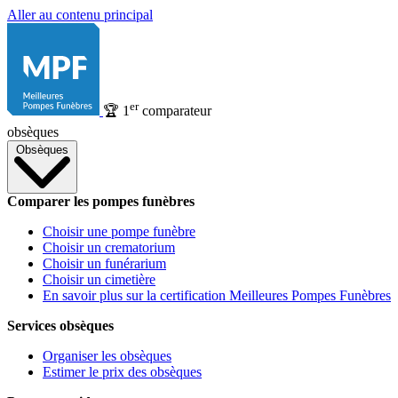
Aller au contenu principal
er
🏆
1
comparateur
obsèques
Obsèques
Comparer les pompes funèbres
Choisir une pompe funèbre
Choisir un crematorium
Choisir un funérarium
Choisir un cimetière
En savoir plus sur la certification Meilleures Pompes Funèbres
Services obsèques
Organiser les obsèques
Estimer le prix des obsèques