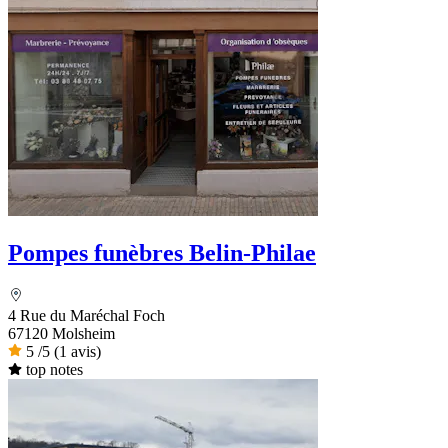
Pompes funèbres Belin-Philae
4 Rue du Maréchal Foch
67120 Molsheim
5
/5
(1 avis)
top notes