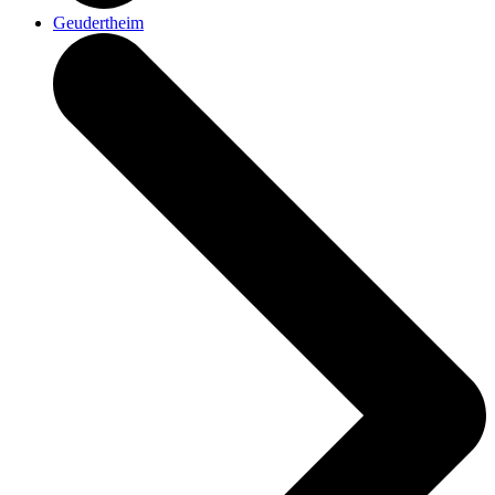
Geudertheim