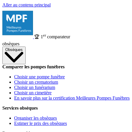
Aller au contenu principal
er
🏆
1
comparateur
obsèques
Obsèques
Comparer les pompes funèbres
Choisir une pompe funèbre
Choisir un crematorium
Choisir un funérarium
Choisir un cimetière
En savoir plus sur la certification Meilleures Pompes Funèbres
Services obsèques
Organiser les obsèques
Estimer le prix des obsèques