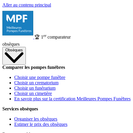
Aller au contenu principal
er
🏆
1
comparateur
obsèques
Obsèques
Comparer les pompes funèbres
Choisir une pompe funèbre
Choisir un crematorium
Choisir un funérarium
Choisir un cimetière
En savoir plus sur la certification Meilleures Pompes Funèbres
Services obsèques
Organiser les obsèques
Estimer le prix des obsèques