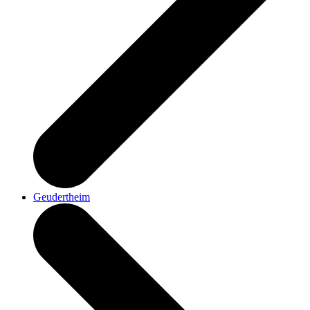
Geudertheim