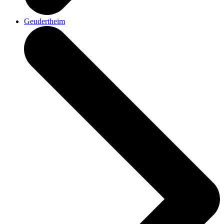
Geudertheim