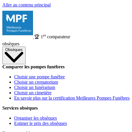
Aller au contenu principal
er
🏆
1
comparateur
obsèques
Obsèques
Comparer les pompes funèbres
Choisir une pompe funèbre
Choisir un crematorium
Choisir un funérarium
Choisir un cimetière
En savoir plus sur la certification Meilleures Pompes Funèbres
Services obsèques
Organiser les obsèques
Estimer le prix des obsèques