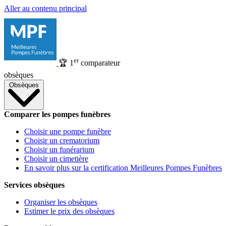
Aller au contenu principal
er
🏆
1
comparateur
obsèques
Obsèques
Comparer les pompes funèbres
Choisir une pompe funèbre
Choisir un crematorium
Choisir un funérarium
Choisir un cimetière
En savoir plus sur la certification Meilleures Pompes Funèbres
Services obsèques
Organiser les obsèques
Estimer le prix des obsèques