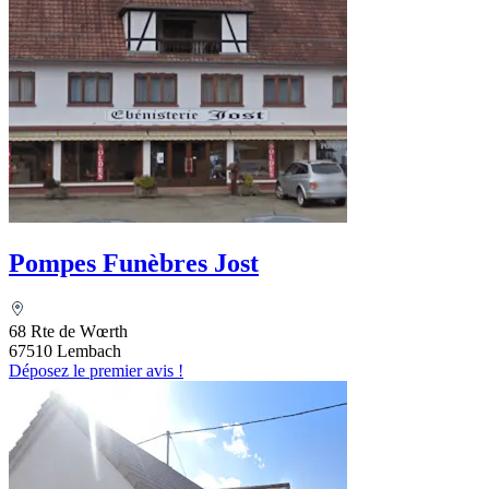
Pompes Funèbres Jost
68 Rte de Wœrth
67510 Lembach
Déposez le premier avis !