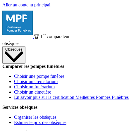
Aller au contenu principal
er
🏆
1
comparateur
obsèques
Obsèques
Comparer les pompes funèbres
Choisir une pompe funèbre
Choisir un crematorium
Choisir un funérarium
Choisir un cimetière
En savoir plus sur la certification Meilleures Pompes Funèbres
Services obsèques
Organiser les obsèques
Estimer le prix des obsèques