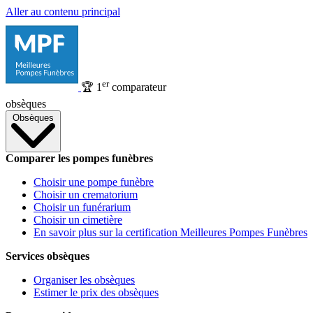
Aller au contenu principal
er
🏆
1
comparateur
obsèques
Obsèques
Comparer les pompes funèbres
Choisir une pompe funèbre
Choisir un crematorium
Choisir un funérarium
Choisir un cimetière
En savoir plus sur la certification Meilleures Pompes Funèbres
Services obsèques
Organiser les obsèques
Estimer le prix des obsèques