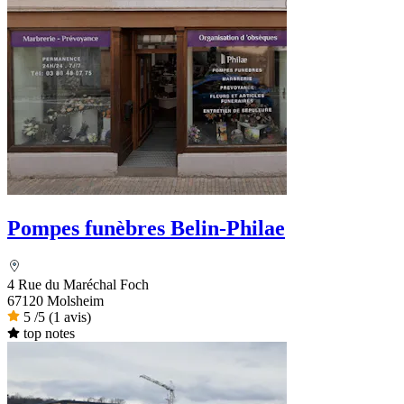
Pompes funèbres Belin-Philae
4 Rue du Maréchal Foch
67120 Molsheim
5
/5
(1 avis)
top notes