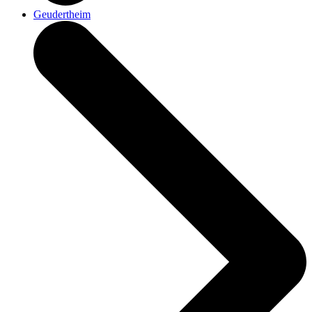
Geudertheim