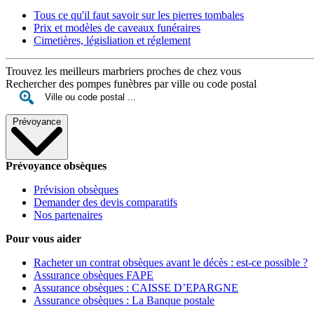
Tous ce qu'il faut savoir sur les pierres tombales
Prix et modèles de caveaux funéraires
Cimetières, législiation et réglement
Trouvez les meilleurs marbriers proches de chez vous
Rechercher des pompes funèbres par ville ou code postal
Prévoyance
Prévoyance obsèques
Prévision obsèques
Demander des devis comparatifs
Nos partenaires
Pour vous aider
Racheter un contrat obsèques avant le décès : est-ce possible ?
Assurance obsèques FAPE
Assurance obsèques : CAISSE D’EPARGNE
Assurance obsèques : La Banque postale