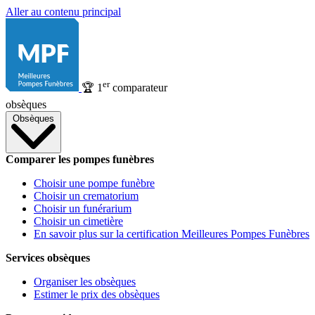
Aller au contenu principal
er
🏆
1
comparateur
obsèques
Obsèques
Comparer les pompes funèbres
Choisir une pompe funèbre
Choisir un crematorium
Choisir un funérarium
Choisir un cimetière
En savoir plus sur la certification Meilleures Pompes Funèbres
Services obsèques
Organiser les obsèques
Estimer le prix des obsèques