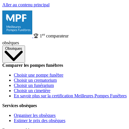
Aller au contenu principal
er
🏆
1
comparateur
obsèques
Obsèques
Comparer les pompes funèbres
Choisir une pompe funèbre
Choisir un crematorium
Choisir un funérarium
Choisir un cimetière
En savoir plus sur la certification Meilleures Pompes Funèbres
Services obsèques
Organiser les obsèques
Estimer le prix des obsèques