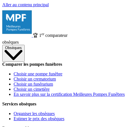
Aller au contenu principal
er
🏆
1
comparateur
obsèques
Obsèques
Comparer les pompes funèbres
Choisir une pompe funèbre
Choisir un crematorium
Choisir un funérarium
Choisir un cimetière
En savoir plus sur la certification Meilleures Pompes Funèbres
Services obsèques
Organiser les obsèques
Estimer le prix des obsèques