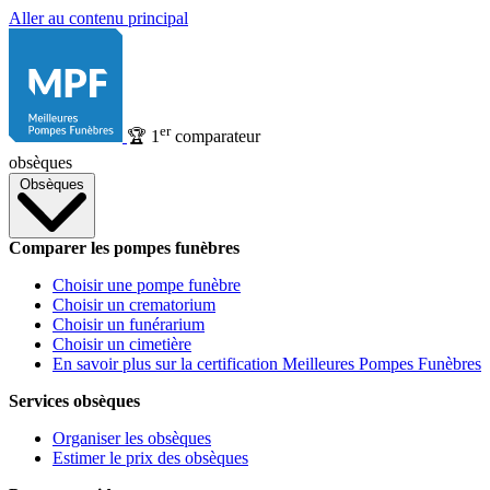
Aller au contenu principal
er
🏆
1
comparateur
obsèques
Obsèques
Comparer les pompes funèbres
Choisir une pompe funèbre
Choisir un crematorium
Choisir un funérarium
Choisir un cimetière
En savoir plus sur la certification Meilleures Pompes Funèbres
Services obsèques
Organiser les obsèques
Estimer le prix des obsèques