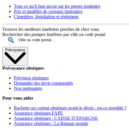
Tous ce qu'il faut savoir sur les pierres tombales
Prix et modèles de caveaux funéraires
Cimetières, législiation et réglement
Trouvez les meilleurs marbriers proches de chez vous
Rechercher des pompes funèbres par ville ou code postal
Prévoyance
Prévoyance obsèques
Prévision obsèques
Demander des devis comparatifs
Nos partenaires
Pour vous aider
Racheter un contrat obsèques avant le décès : est-ce possible ?
Assurance obsèques FAPE
Assurance obsèques : CAISSE D’EPARGNE
Assurance obsèques : La Banque postale