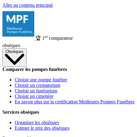
Aller au contenu principal
er
🏆
1
comparateur
obsèques
Obsèques
Comparer les pompes funèbres
Choisir une pompe funèbre
Choisir un crematorium
Choisir un funérarium
Choisir un cimetière
En savoir plus sur la certification Meilleures Pompes Funèbres
Services obsèques
Organiser les obsèques
Estimer le prix des obsèques