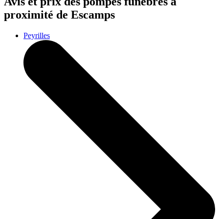
Avis et prix des
pompes funèbres
à
proximité de Escamps
Peyrilles