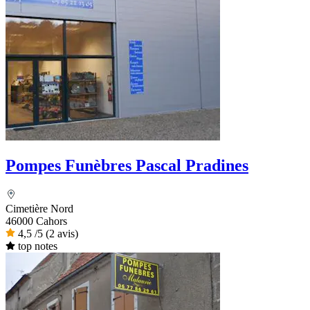
Pompes Funèbres Pascal Pradines
Cimetière Nord
46000 Cahors
4,5
/5
(2 avis)
top notes