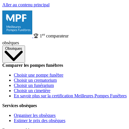
Aller au contenu principal
er
🏆
1
comparateur
obsèques
Obsèques
Comparer les pompes funèbres
Choisir une pompe funèbre
Choisir un crematorium
Choisir un funérarium
Choisir un cimetière
En savoir plus sur la certification Meilleures Pompes Funèbres
Services obsèques
Organiser les obsèques
Estimer le prix des obsèques