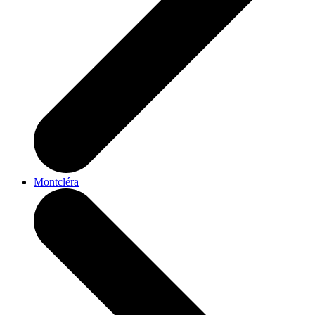
Montcléra