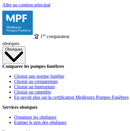
Aller au contenu principal
er
🏆
1
comparateur
obsèques
Obsèques
Comparer les pompes funèbres
Choisir une pompe funèbre
Choisir un crematorium
Choisir un funérarium
Choisir un cimetière
En savoir plus sur la certification Meilleures Pompes Funèbres
Services obsèques
Organiser les obsèques
Estimer le prix des obsèques