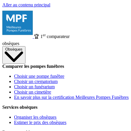
Aller au contenu principal
er
🏆
1
comparateur
obsèques
Obsèques
Comparer les pompes funèbres
Choisir une pompe funèbre
Choisir un crematorium
Choisir un funérarium
Choisir un cimetière
En savoir plus sur la certification Meilleures Pompes Funèbres
Services obsèques
Organiser les obsèques
Estimer le prix des obsèques