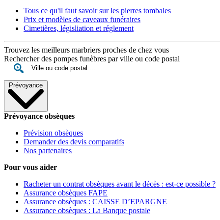
Tous ce qu'il faut savoir sur les pierres tombales
Prix et modèles de caveaux funéraires
Cimetières, législiation et réglement
Trouvez les meilleurs marbriers proches de chez vous
Rechercher des pompes funèbres par ville ou code postal
Prévoyance
Prévoyance obsèques
Prévision obsèques
Demander des devis comparatifs
Nos partenaires
Pour vous aider
Racheter un contrat obsèques avant le décès : est-ce possible ?
Assurance obsèques FAPE
Assurance obsèques : CAISSE D’EPARGNE
Assurance obsèques : La Banque postale