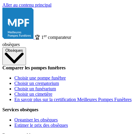
Aller au contenu principal
er
🏆
1
comparateur
obsèques
Obsèques
Comparer les pompes funèbres
Choisir une pompe funèbre
Choisir un crematorium
Choisir un funérarium
Choisir un cimetière
En savoir plus sur la certification Meilleures Pompes Funèbres
Services obsèques
Organiser les obsèques
Estimer le prix des obsèques