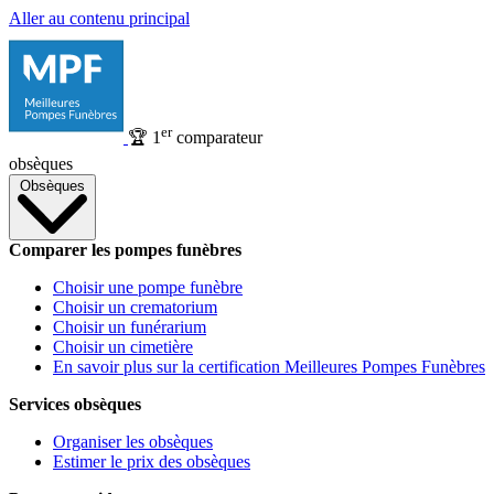
Aller au contenu principal
er
🏆
1
comparateur
obsèques
Obsèques
Comparer les pompes funèbres
Choisir une pompe funèbre
Choisir un crematorium
Choisir un funérarium
Choisir un cimetière
En savoir plus sur la certification Meilleures Pompes Funèbres
Services obsèques
Organiser les obsèques
Estimer le prix des obsèques