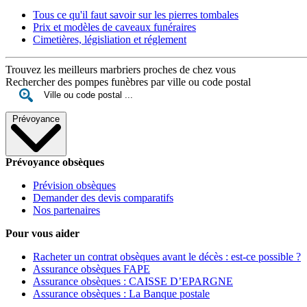
Tous ce qu'il faut savoir sur les pierres tombales
Prix et modèles de caveaux funéraires
Cimetières, législiation et réglement
Trouvez les meilleurs marbriers proches de chez vous
Rechercher des pompes funèbres par ville ou code postal
Prévoyance
Prévoyance obsèques
Prévision obsèques
Demander des devis comparatifs
Nos partenaires
Pour vous aider
Racheter un contrat obsèques avant le décès : est-ce possible ?
Assurance obsèques FAPE
Assurance obsèques : CAISSE D’EPARGNE
Assurance obsèques : La Banque postale