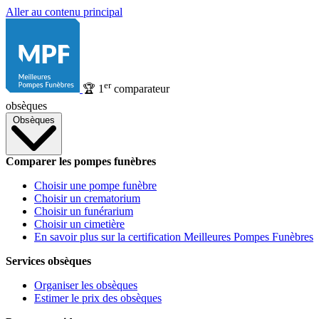
Aller au contenu principal
er
🏆
1
comparateur
obsèques
Obsèques
Comparer les pompes funèbres
Choisir une pompe funèbre
Choisir un crematorium
Choisir un funérarium
Choisir un cimetière
En savoir plus sur la certification Meilleures Pompes Funèbres
Services obsèques
Organiser les obsèques
Estimer le prix des obsèques