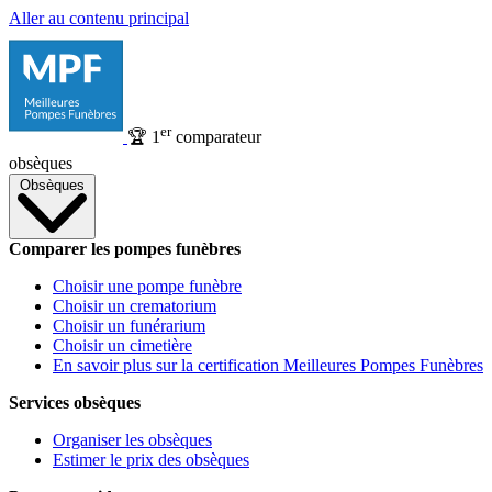
Aller au contenu principal
er
🏆
1
comparateur
obsèques
Obsèques
Comparer les pompes funèbres
Choisir une pompe funèbre
Choisir un crematorium
Choisir un funérarium
Choisir un cimetière
En savoir plus sur la certification Meilleures Pompes Funèbres
Services obsèques
Organiser les obsèques
Estimer le prix des obsèques