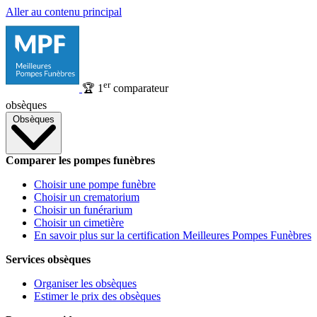
Aller au contenu principal
er
🏆
1
comparateur
obsèques
Obsèques
Comparer les pompes funèbres
Choisir une pompe funèbre
Choisir un crematorium
Choisir un funérarium
Choisir un cimetière
En savoir plus sur la certification Meilleures Pompes Funèbres
Services obsèques
Organiser les obsèques
Estimer le prix des obsèques