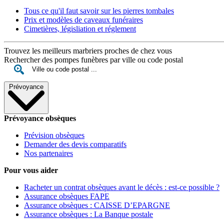
Tous ce qu'il faut savoir sur les pierres tombales
Prix et modèles de caveaux funéraires
Cimetières, législiation et réglement
Trouvez les meilleurs marbriers proches de chez vous
Rechercher des pompes funèbres par ville ou code postal
Prévoyance
Prévoyance obsèques
Prévision obsèques
Demander des devis comparatifs
Nos partenaires
Pour vous aider
Racheter un contrat obsèques avant le décès : est-ce possible ?
Assurance obsèques FAPE
Assurance obsèques : CAISSE D’EPARGNE
Assurance obsèques : La Banque postale