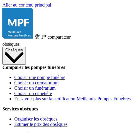
Aller au contenu principal
er
🏆
1
comparateur
obsèques
Obsèques
Comparer les pompes funèbres
Choisir une pompe funèbre
Choisir un crematorium
Choisir un funérarium
Choisir un cimetière
En savoir plus sur la certification Meilleures Pompes Funèbres
Services obsèques
Organiser les obsèques
Estimer le prix des obsèques